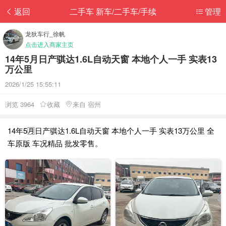
返回
二手车 新车/二手车/手续
管理
龙狄车行_徐帆
点击进入商家主页
14年5月日产骐达1.6L自动天窗 本地个人一手 实表13
万公里
2026/1/25 15:55:11
浏览 3964
收藏
来自 宿州
14年5🈷️日产骐达1.6L自动天窗 本地个人一手 实表13万公里 全
车原版 车况精品 批发零售。