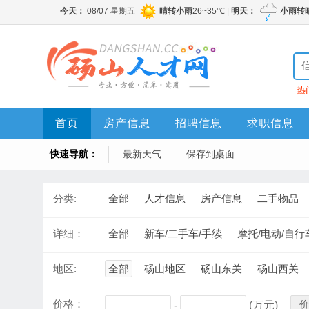
热
首页
房产信息
招聘信息
求职信息
快速导航：
最新天气
保存到桌面
分类:
全部
人才信息
房产信息
二手物品
详细：
全部
新车/二手车/手续
摩托/电动/自行
地区:
全部
砀山地区
砀山东关
砀山西关
价格：
价
-
(万元)