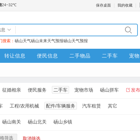
保存桌面
我的收藏
信息
门搜索：
砀山天气
砀山未来天气预报
砀山天气预报
转让信息
便民信息
二手物品
二手车
宠物
征婚相亲
便民服务
二手车
宠物市场
砀山拼车
发
车
工程/农用机械
配件/车辆服务
汽车租赁
其它
砀山南关
砀山北关
砀山乡镇
格筛选
取消筛选