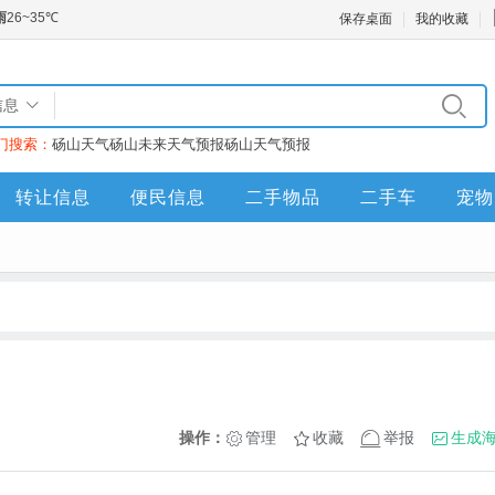
保存桌面
我的收藏
信息
门搜索：
砀山天气
砀山未来天气预报
砀山天气预报
转让信息
便民信息
二手物品
二手车
宠物
操作：
管理
收藏
举报
生成