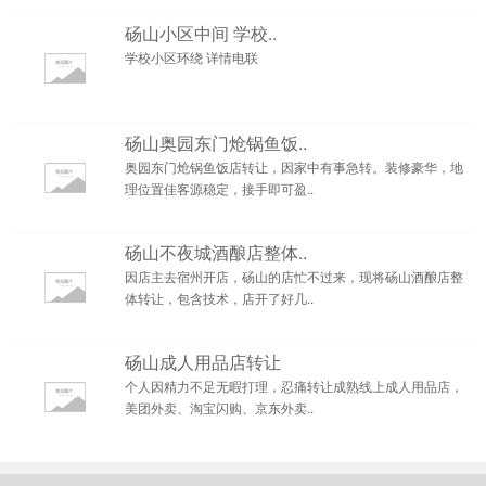
砀山小区中间 学校..
学校小区环绕 详情电联
砀山奥园东门炝锅鱼饭..
奥园东门炝锅鱼饭店转让，因家中有事急转。装修豪华，地
理位置佳客源稳定，接手即可盈..
砀山不夜城酒酿店整体..
因店主去宿州开店，砀山的店忙不过来，现将砀山酒酿店整
体转让，包含技术，店开了好几..
砀山成人用品店转让
个人因精力不足无暇打理，忍痛转让成熟线上成人用品店，
美团外卖、淘宝闪购、京东外卖..