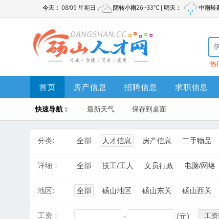
热
首页
房产信息
招聘信息
求职信息
快速导航：
最新天气
保存到桌面
分类:
全部
人才信息
房产信息
二手物品
详细：
全部
技工/工人
文员行政
电脑/网络
地区:
全部
砀山地区
砀山东关
砀山西关
工资：
工资
-
(元)