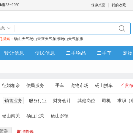
保存桌面
我的收藏
信息
门搜索：
砀山天气
砀山未来天气预报
砀山天气预报
转让信息
便民信息
二手物品
二手车
宠物
征婚相亲
便民服务
二手车
宠物市场
砀山拼车
发
销售业务
服务行业
财务会计
其他岗位
司机
求职（
砀山南关
砀山北关
砀山乡镇
筛选
取消筛选