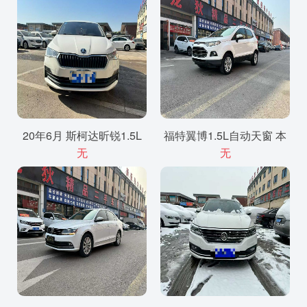
20年6月 斯柯达昕锐1.5L
福特翼博1.5L自动天窗 本
无
无
自动挡 个人一手
地个人一手 实表11万公里