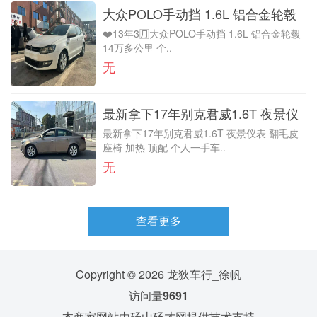
大众POLO手动挡 1.6L 铝合金轮毂
❤️13年3🈷️大众POLO手动挡 1.6L 铝合金轮毂
14万多公里
14万多公里 个..
无
最新拿下17年别克君威1.6T 夜景仪
最新拿下17年别克君威1.6T 夜景仪表 翻毛皮
表 翻毛皮座椅 加热 顶配
座椅 加热 顶配 个人一手车..
无
查看更多
Copyright © 2026 龙狄车行_徐帆
访问量
9691
本商家网站由
砀山砀才网
提供技术支持